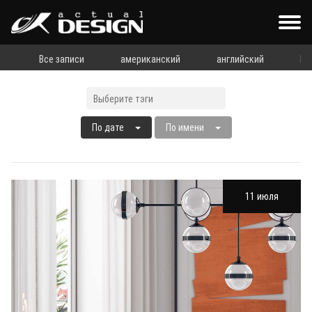
Все записи
американский
английский
Бе
По дате
По имени
11 июля