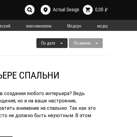
Actual Design
0,00
₽
еский
максимализм
Модерн
модерн
неок
По дате
По имени
ЬЕРЕ СПАЛЬНИ
 в создании любого интерьера? Ведь
щения, но и на ваше настроение,
атить внимание на спальню. Так как это
есто не должно быть неуютным. В этом