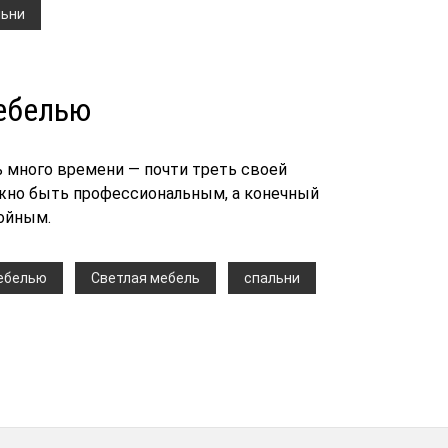
льни
мебелью
нь много времени — почти треть своей
олжно быть профессиональным, а конечный
ойным.
мебелью
Светлая мебель
спальни