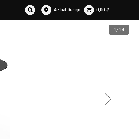
Actual Design
0,00
₽
1/14