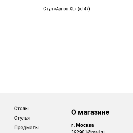
Стул «Apriori XL» (id 47)
Столы
О магазине
Стулья
г.
Москва
Предметы
392981@mail.ru